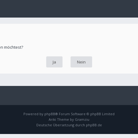
hen möchtest?
Powered by
phpBB
® Forum Software © phpBB Limited
Ariki Theme by
Gramziu
Deutsche Übersetzung durch
phpBB.de