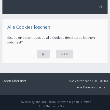
Alle Cookies löschen
Bist du dir sicher, dass du alle Cookies des Boards löschen
möchtest?
Foren-Übersicht
Alle Zeiten sind
UTC+01:00
Alle Cookies löschen
Powered by
phpBB
® Forum Software © phpBB Limited
Ariki Theme by
Gramziu