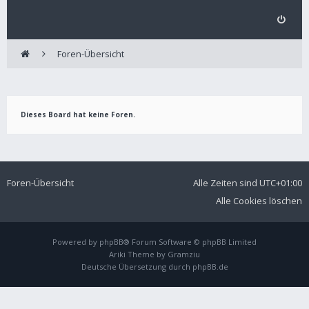
Foren-Übersicht
Dieses Board hat keine Foren.
Foren-Übersicht
Alle Zeiten sind
UTC+01:00
Alle Cookies löschen
Powered by
phpBB
® Forum Software © phpBB Limited
Ariki Theme by
Gramziu
Deutsche Übersetzung durch
phpBB.de